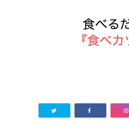
Warning
: Undefined arra