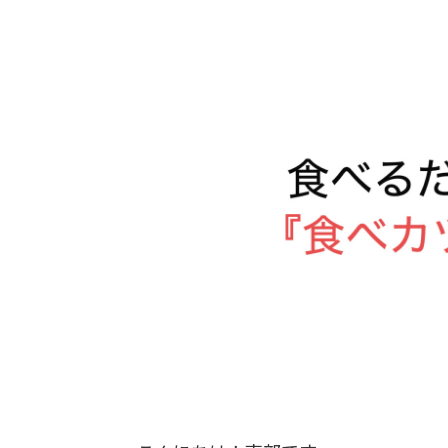
y key "Twitter" in
/hom
e/kenko-qol/nambu-qol.c
om/public_html/wp-cont
ent/plugins/sns-count-c
ache/sns-count-cache.ph
p
on line
2897