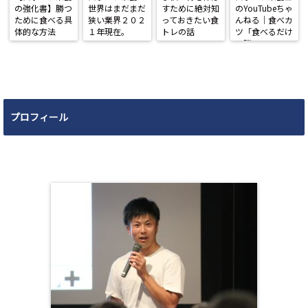
の強化書】勝つ
世界はまだまだ
すために絶対知
のYouTubeちゃ
ために食べる具
狭い業界２０２
っておきたい食
んねる｜食べカ
体的な方法
１年現在。
トレの話
ツ「食べるだけ
で勝てる」
プロフィール