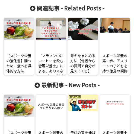
関連記事 -
Related Posts
-
【スポーツ栄養
「マラソン中に
考えをまとめる
スポーツ栄養の
の強化書】勝つ
コーヒーを飲む
方法【他者から
第一歩、アスリ
ために食べる具
管理栄養士」に
の質問で自分が
ートの子どもを
体的な方法
よる、ありえな
見えてくる】
持つ徳島の親御
いスポーツ栄養
さんへ
学
最新記事 -
New Posts
-
【スポーツ栄養
スポーツ栄養の
子供の背を伸ば
スポーツ栄養士