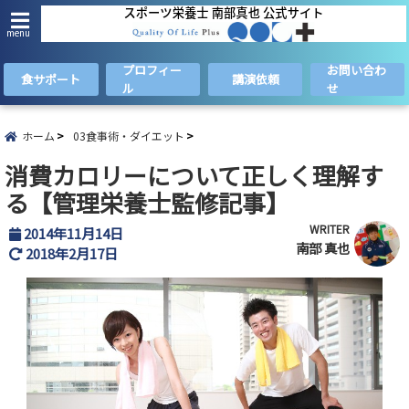
menu
プロフィー
お問い合わ
食サポート
講演依頼
ル
せ
ホーム
03食事術・ダイエット
消費カロリーについて正しく理解す
る【管理栄養士監修記事】
WRITER
2014年11月14日
南部 真也
2018年2月17日