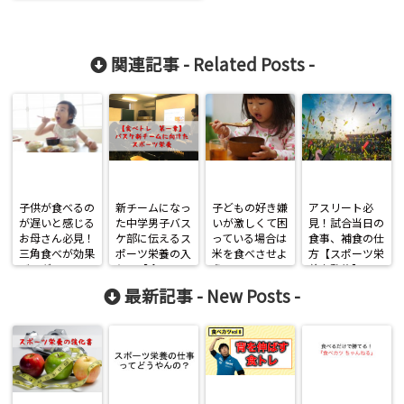
関連記事 -
Related Posts
-
子供が食べるの
新チームになっ
子どもの好き嫌
アスリート必
が遅いと感じる
た中学男子バス
いが激しくて困
見！試合当日の
お母さん必見！
ケ部に伝えるス
っている場合は
食事、補食の仕
三角食べが効果
ポーツ栄養の入
米を食べさせよ
方【スポーツ栄
バツグン
り口【食べト
う！
養士監修】
レ】
最新記事 -
New Posts
-