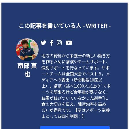
me/kenko-
qol/nambu
この記事を書いている人 -
WRITER
-
-qol.com/p
ublic_htm
l/wp-conte
nt/plugin
地方の徳島から栄養士の新しい働き方
を作るために講演やチームサポート、
s/sns-coun
南部 真
個別サポートを行なっています。サポ
t-cache/sn
也
ートチームは全国大会でベスト８。メ
ディアへの露出（新聞掲載10回以
s-count-cac
上）、講演（述べ1,000人以上の”スポ
he.php
on l
ーツを頑張るけど食事量が足りなく、
結果が結びついていなかった選手”に
ine
2897
食の大切さを伝え、練習効率を高め
た）が得意です。【夢はスポーツ栄養
士として四国を制覇！】