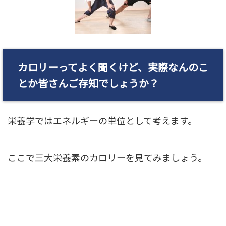
nt/plugin
s/sns-coun
t-cache/sn
s-count-cac
カロリーってよく聞くけど、実際なんのこ
he.php
on l
とか皆さんご存知でしょうか？
ine
2897
栄養学ではエネルギーの単位として考えます。
ここで三大栄養素のカロリーを見てみましょう。