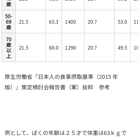
歳
50-
69
21.5
65.3
1400
20.7
53.0
1
歳
70
歳
21.5
60.0
1290
20.7
49.5
1
以
上
厚生労働省「日本人の食事摂取基準（2015 年
版）」策定検討会報告書（案）抜粋 参考
例として、ぼくの年齢は２５才で体重は63ｋｇで