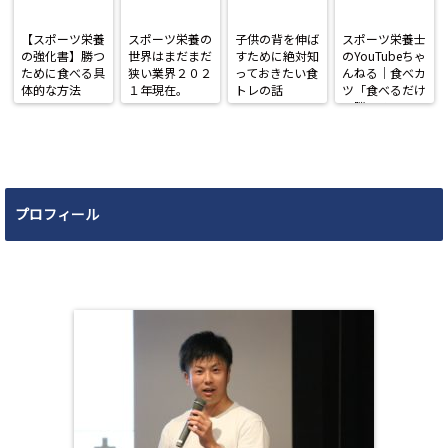
【スポーツ栄養
スポーツ栄養の
子供の背を伸ば
スポーツ栄養士
の強化書】勝つ
世界はまだまだ
すために絶対知
のYouTubeちゃ
ために食べる具
狭い業界２０２
っておきたい食
んねる｜食べカ
体的な方法
１年現在。
トレの話
ツ「食べるだけ
で勝てる」
プロフィール