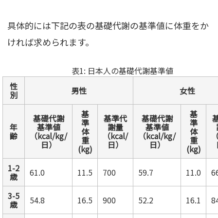
具体的には下記の表の基礎代謝の基準値に体重をか
ければ求められます。
表1: 日本人の基礎代謝基準値
性
男性
女性
別
基
基
基礎代謝
基準代
基礎代謝
準
準
年
基準値
謝量
基準値
体
体
齢
（kcal/kg/
（kcal/
（kcal/kg/
（
重
重
日）
日）
日）
(kg)
(kg)
1-2
61.0
11.5
700
59.7
11.0
6
歳
3-5
54.8
16.5
900
52.2
16.1
8
歳