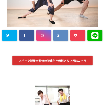
Warning
: U
ndefined ar
ray key "Tw
スポーツ栄養士監修の特典付き無料メルマガはコチラ
itter" in
/ho
me/kenko-
qol/nambu
-qol.com/p
ublic_htm
l/wp-conte