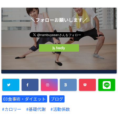
＼フォローお願いします／
feedly
Warning
: U
03食事術・ダイエット
ブログ
ndefined ar
カロリー
基礎代謝
活動係数
ray key "Tw
itter" in
/ho