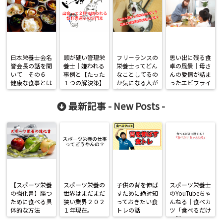
日本栄養士会名
頭が硬い管理栄
フリーランスの
思い出に残る食
誉会長の話を聞
養士｜嫌われる
栄養士ってどん
卓の風景｜母さ
いて その６
事例と【たった
なことしてるの
んの愛情が詰ま
健康な食事とは
１つの解決策】
か気になる人が
ったエビフライ
読むブログ
最新記事 -
New Posts
-
【スポーツ栄養
スポーツ栄養の
子供の背を伸ば
スポーツ栄養士
の強化書】勝つ
世界はまだまだ
すために絶対知
のYouTubeちゃ
ために食べる具
狭い業界２０２
っておきたい食
んねる｜食べカ
体的な方法
１年現在。
トレの話
ツ「食べるだけ
で勝てる」