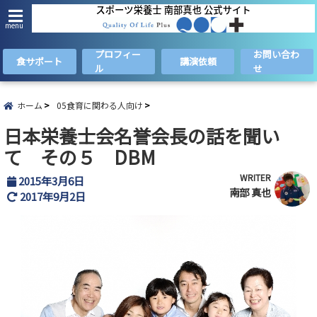
menu
プロフィー
お問い合わ
食サポート
講演依頼
ル
せ
ホーム
05食育に関わる人向け
日本栄養士会名誉会長の話を聞い
て その５ DBM
WRITER
2015年3月6日
南部 真也
2017年9月2日