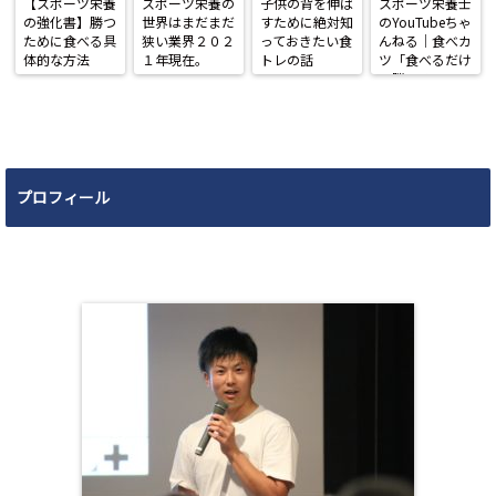
【スポーツ栄養
スポーツ栄養の
子供の背を伸ば
スポーツ栄養士
の強化書】勝つ
世界はまだまだ
すために絶対知
のYouTubeちゃ
ために食べる具
狭い業界２０２
っておきたい食
んねる｜食べカ
体的な方法
１年現在。
トレの話
ツ「食べるだけ
で勝てる」
プロフィール