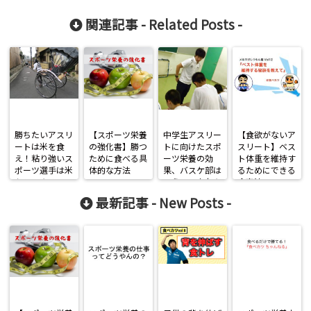
関連記事 -
Related Posts
-
勝ちたいアスリ
【スポーツ栄養
中学生アスリー
【食欲がないア
ートは米を食
の強化書】勝つ
トに向けたスポ
スリート】ベス
え！粘り強いス
ために食べる具
ーツ栄養の効
ト体重を維持す
ポーツ選手は米
体的な方法
果、バスケ部は
るためにできる
からできる
こうして土台を
食事法
作る
最新記事 -
New Posts
-