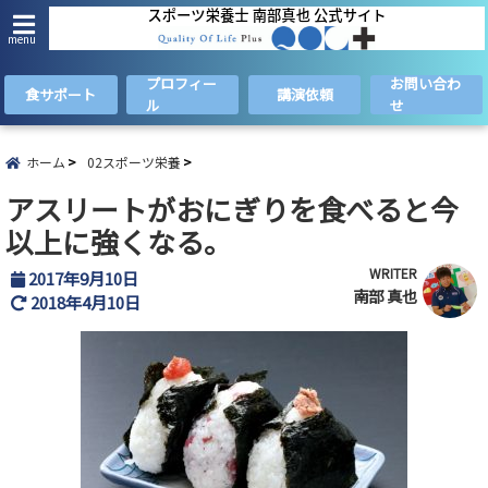
menu
プロフィー
お問い合わ
食サポート
講演依頼
ル
せ
ホーム
02スポーツ栄養
アスリートがおにぎりを食べると今
以上に強くなる。
WRITER
2017年9月10日
南部 真也
2018年4月10日